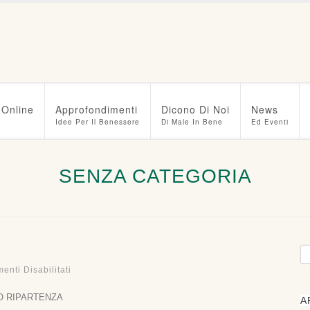
 Online
Approfondimenti
Dicono Di Noi
News
Idee Per Il Benessere
Di Male In Bene
Ed Eventi
SENZA CATEGORIA
Su
nti Disabilitati
Ripartenza
O RIPARTENZA
A