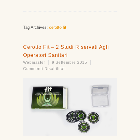
Tag Archives:
cerotto fit
Cerotto Fit – 2 Studi Riservati Agli
Operatori Sanitari
Webmaster
9 Settembre 2015
Su
Commenti Disabilitati
Cerotto
Fit
–
2
Studi
Riservati
Agli
Operatori
Sanitari