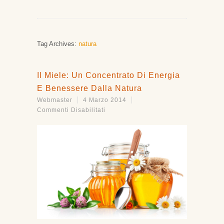
Tag Archives:
natura
Il Miele: Un Concentrato Di Energia
E Benessere Dalla Natura
Webmaster
4 Marzo 2014
Su
Commenti Disabilitati
Il
Miele:
Un
Concentrato
Di
Energia
E
Benessere
Dalla
Natura